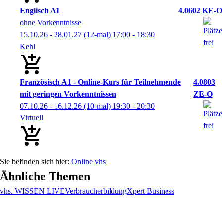
Englisch A1
4.0602 KE-O
ohne Vorkenntnisse
15.10.26 - 28.01.27
(12-mal)
17:00
- 18:30
Kehl
Französisch A1 - Online-Kurs für Teilnehmende
4.0803
mit geringen Vorkenntnissen
ZE-O
07.10.26 - 16.12.26
(10-mal)
19:30
- 20:30
Virtuell
Online vhs
Ähnliche Themen
vhs. WISSEN LIVE
Verbraucherbildung
Xpert Business