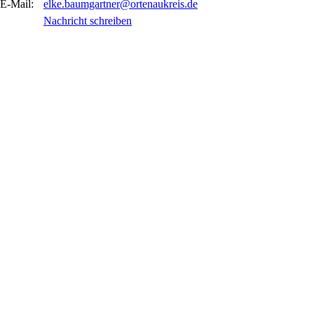
E-Mail:
elke.baumgartner@ortenaukreis.de
Nachricht schreiben